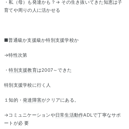
・私（母）も発達かも？→ その生き抜いてきた知恵は子
育てや周りの人に活かせる
■普通級か支援級か特別支援学校か
→特性次第
・
特別支援教育
は2007～できた
特別支援学校に行く人
１知的・
発達障害
がクリアにある。
→コミュニケーションや
日常生活動作
ADLで丁寧なサポ
ートが必 要