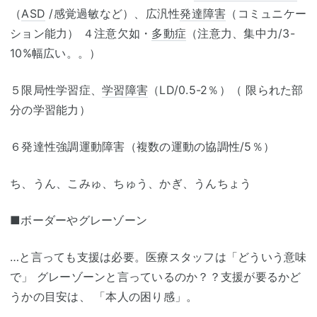
（
ASD
/感覚過敏など）、広汎性
発達障害
（コミュニケー
ション能力） ４注意欠如・
多動症
（注意力、集中力/3-
10%幅広い。。）
５限局性学習症、
学習障害
（LD/0.5-2％）（ 限られた部
分の学習能力）
６発達性強調運動障害（複数の運動の協調性/5％）
ち、うん、こみゅ、ちゅう、かぎ、うんちょう
■ボーダーやグレーゾーン
…と言っても支援は必要。医療スタッフは「どういう意味
で」 グレーゾーンと言っているのか？？支援が要るかど
うかの目安は、 「本人の困り感」。