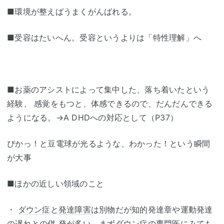
■環境が整えばうまくがんばれる。
■受容はたいへん。受容というよりは「特性理解」へ
■お薬のアシストによって集中した、落ち着いたという
経験、 感覚をもつと、体感できるので、だんだんできる
ようになる。→A DHDへの対応として（P37）
ぴかっ！と豆電球が光るような、わかった！という瞬間
が大事
■ほかの近しい領域のこと
・
ダウン症
と
発達障害
は別物だが知的発達章や運動発達
の遅れとの併 発が多い。まず
ダウン症
の専門医にみても